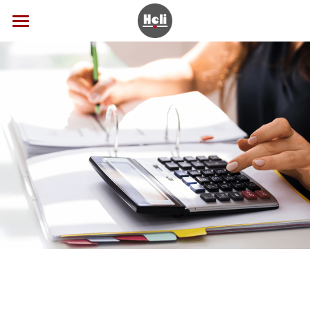
首頁
關於合力
服務項目
廠商合作
工商登記
稅務申報
相關連結
財會專案
聯絡我們
會計帳務
諮詢合力
財稅健檢